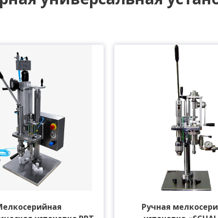
Мелкосерийная
Ручная мелкосер