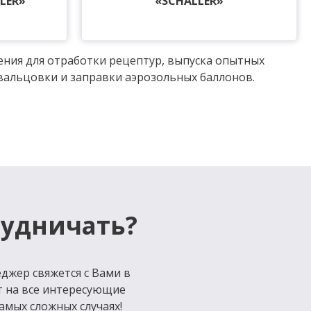
LER»
«SCHALLER»
ения для отработки рецептур, выпуска опытных
вальцовки и заправки аэрозольных баллонов.
рудничать?
джер свяжется с Вами в
т на все интересующие
амых сложных случаях!