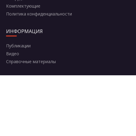
Комплектующие
Политика конфиденциальности
ИНФОРМАЦИЯ
Публикации
Видео
Справочные материалы
КОНТАКТЫ
Москва, Комсомольский проспект, 42с2
+7 (495) 787-95-95
8 (800) 600-50-64
info@aerosolclub.ru