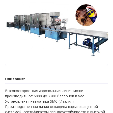
Описание:
Высокоскоростная
аэрозольная
линия
может
производить
от
6000
до
7200
баллонов
в
час
.
Установлена пневматика
SMC (Италия)
.
Производственная
линия
оснащена
взрывозащитной
системой
,
сертификатом
взрывоустойчивости
и
высокой