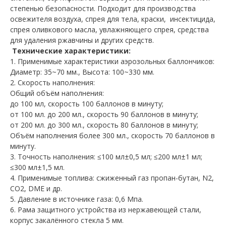
степенью
безопасности
.
Подходит
для
производства
освежителя
воздуха
,
спрея
для
тела
,
краски
,
инсектицида
,
спрея
оливкового
масла
,
увлажняющего
спрея
,
средства
для
удаления
ржавчины
и
других
средств.
Технические
характеристики
:
1
.
Применимые
характеристики
аэрозольных
баллончиков
:
Диаметр
:
35~70
мм.,
Высота
:
100~330
мм.
2
.
Скорость
наполнения
:
Общий
объём
наполнения
:
до
100
мл
,
скорость
100
баллонов
в
минуту
;
от 100
мл. до
200
мл.
,
скорость
90
баллонов
в
минуту
;
от 200
мл. до
300
мл.
,
скорость
80
баллонов
в
минуту
;
Объём
наполнения более
300
мл.
,
скорость
70
баллонов
в
минуту
.
3
.
Точность
наполнения
:
≤
100
мл
±
0
,
5
мл
;
≤
200
мл
±
1
мл
;
≤
300
мл
±
1
,
5
мл.
4
.
Применимые
топлива
:
сжиженный
газ
пропан-бутан,
N2
,
CO2
,
DME
и
др
.
5
.
Давление
в
источнике
газа
:
0
,
6
М
па.
6
.
Рама
защитного устройства
из
нержавеющей
стали
,
корпус
закалённого
стекла
5
мм.