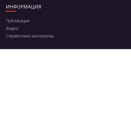
ИНФОРМАЦИЯ
Публикации
Видео
Справочные материалы
КОНТАКТЫ
Москва, Комсомольский проспект, 42с2
+7 (495) 787-95-95
8 (800) 600-50-64
info@aerosolclub.ru
Карта сайта