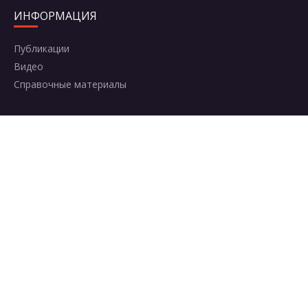
ИНФОРМАЦИЯ
Публикации
Видео
Справочные материалы
КОНТАКТЫ
Москва, Комсомольский проспект, 42с2
+7 (495) 787-95-95
8 (800) 600-50-64
info@aerosolclub.ru
Карта сайта