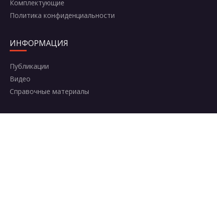
Комплектующие
Политика конфиденциальности
ИНФОРМАЦИЯ
Публикации
Видео
Справочные материалы
КОНТАКТЫ
Москва, Комсомольский проспект, 42с2
+7 (495) 787-95-95
8 (800) 600-50-64
info@aerosolclub.ru