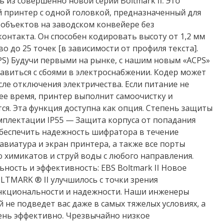
 из совершенно новой серии Boltmark II. Это
принтер с одной головкой, предназначенный для
объектов на заводском конвейере без
онтакта. Он способен кодировать высоту от 1,2 мм
во до 25 точек [в зависимости от профиля текста].
PS) Будучи первыми на рынке, с нашим новым «ACPS»
виться с сбоями в электроснабжении. Кодер может
сле отключения электричества. Если питание не
ее время, принтер выполнит самоочистку и
я. Эта функция доступна как опция. Степень защиты
мплектации IP55 — Защита корпуса от попадания
обеспечить надежность шифратора в течение
авиатура и экран принтера, а также все порты
 химикатов и струй воды с любого направления.
ность и эффективность: EBS Boltmark II Новое
TMARK ® II улучшилось с точки зрения
нкциональности и надежности. Наши инженеры
 не подведет вас даже в самых тяжелых условиях, а
ень эффективно. Чрезвычайно низкое