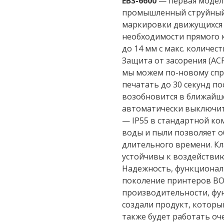
EBS-6600
— первая модель
промышленный струйный 
маркировки движущихся 
необходимости прямого к
до 14 мм с макс. количест
Защита от засорения (AC
мы можем по-новому спра
печатать до 30 секунд по
возобновится в ближайш
автоматически выключитс
— IP55 в стандартной ко
воды и пыли позволяет 
длительного времени. Кл
устойчивы к воздействию
Надежность, функциональ
поколение принтеров BOL
производительности, фу
создали продукт, который
также будет работать оч