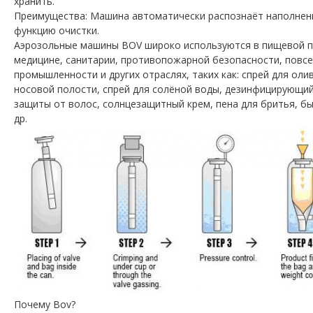
хранить
.
Преимущества
:
Машина
автоматически
распознаёт
наполнен
функцию
очистки
.
А
эрозольные
машины
BOV
широко
используются
в
пищевой
медицине
,
санитарии
,
противопожарной
безопасности
,
повс
промышленности
и
других
отраслях
,
таких
как
:
спрей
для
оли
носовой
полости
,
спрей
для
солёной
воды
,
дезинфицирующи
защиты
от
волос
,
солнцезащитный
крем
,
пена
для
бритья
,
бы
др.
Почему
Bov
?