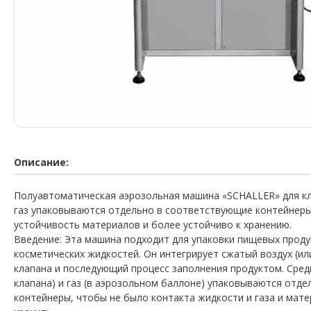
Описание:
Полуавтоматическая
аэрозольная
машина
«SCHALLER» для к
газ
упаковываются
отдельно
в
соответствующие
контейнер
устойчивость
материалов
и
более
устойчиво
к
хранению
.
Введение
:
Эта
машина
подходит
для
упаковки
пищевых
проду
косметических
жидкостей
.
Он
интегрирует
сжатый
воздух
(
ил
клапана
и
последующий
процесс
заполнения продуктом
.
Сред
клапана
)
и
г
аз
(
в
аэрозольном
баллоне
)
упаковываются
отде
контейнеры
,
чтобы
не было контакта жидкости и газа и
мате