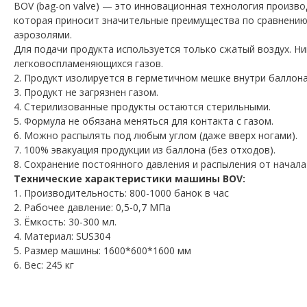
BOV
(
bag
-
on
valve
)
—
это
инновационная
технология
произво
которая
приносит
значительные
преимущества
по
сравнени
аэрозолями
.
Для
подачи
продукта
используется
только
сжатый
воздух
.
Ни
легковоспламеняющихся
газов
.
2
.
Продукт
изолируется
в
герметичном
мешке
внутри
баллона
3
.
Продукт
не
загрязнен
газом.
4
.
Стерилизованные
продукты
остаются
стерильными
.
5
.
Формула
не
обязана
меняться
для
контакта с газом.
6
.
Можно
распылять
под
любым
углом
(
даже
вверх
ногами
).
7
.
100
%
эвакуация
продукции
из
баллона
(
без
отходов
).
8
.
Сохранение постоянного
давления
и
распыления
от
начала
Технические
характеристики
машины
BOV
:
1
.
Производительность
:
800
-
1000
банок
в
час
2
.
Рабочее
давление
:
0
,
5
-
0
,
7
МПа
3
.
Ёмкость
:
30
-
300
мл.
4
.
Материал
:
SUS304
5
.
Размер
машины
:
1600
*
600
*
1600
мм
6
.
Вес
:
245
кг