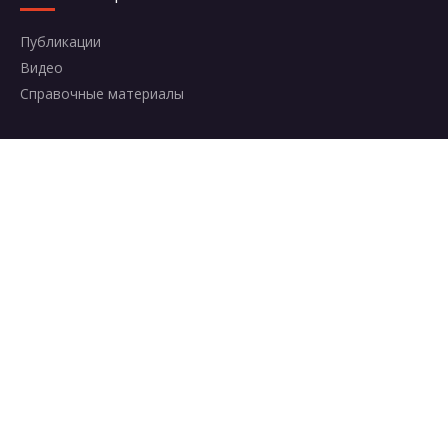
Публикации
Видео
Справочные материалы
КОНТАКТЫ
Москва, Комсомольский проспект, 42с2
+7 (495) 787-95-95
8 (800) 600-50-64
info@aerosolclub.ru
Карта сайта