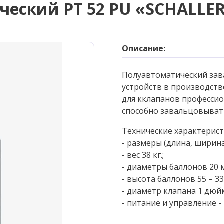
еский РТ 52 PU «SCHALLE
Описание:
Полуавтоматический зав
устройств в производст
для кклапанов професси
способно завальцовывать
Технические характерист
- размеры (длина, ширина
- вес 38 кг.;
- диаметры баллонов 20 мм
- высота баллонов 55 – 33
- диаметр клапана 1 дюйм
- питание и управление -